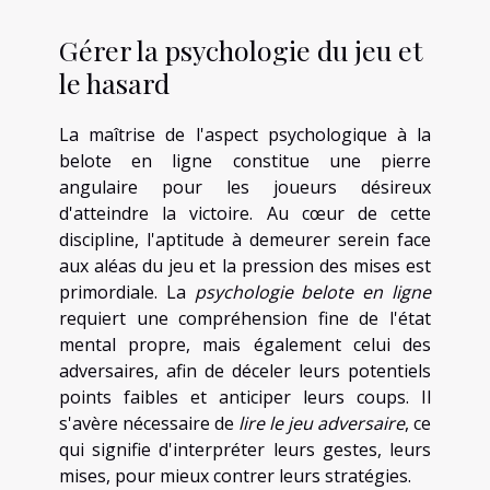
Gérer la psychologie du jeu et
le hasard
La maîtrise de l'aspect psychologique à la
belote en ligne constitue une pierre
angulaire pour les joueurs désireux
d'atteindre la victoire. Au cœur de cette
discipline, l'aptitude à demeurer serein face
aux aléas du jeu et la pression des mises est
primordiale. La
psychologie belote en ligne
requiert une compréhension fine de l'état
mental propre, mais également celui des
adversaires, afin de déceler leurs potentiels
points faibles et anticiper leurs coups. Il
s'avère nécessaire de
lire le jeu adversaire
, ce
qui signifie d'interpréter leurs gestes, leurs
mises, pour mieux contrer leurs stratégies.