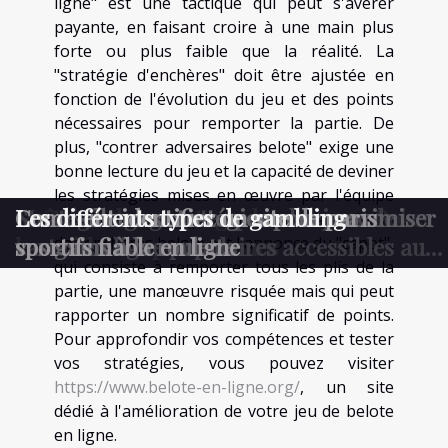
ligne" est une tactique qui peut s'avérer
payante, en faisant croire à une main plus
forte ou plus faible que la réalité. La
"stratégie d'enchères" doit être ajustée en
fonction de l'évolution du jeu et des points
nécessaires pour remporter la partie. De
plus, "contrer adversaires belote" exige une
bonne lecture du jeu et la capacité de deviner
les stratégies mises en œuvre par l'équipe
Maîtrisez le comptage de cartes au Poker
Stratégies gagnantes pour les jeux de
Les meilleures stratégies pour maximiser
Comment identifier un site de paris
Les différents types de gambling
adverse. Un exemple extrême de la maîtrise
les méthodes peu connues
cartes en ligne populaires accessibles aux
vos gains à la roulette
sportifs fiable en ligne
des enchères belote est l'annonce du "capot",
qui consiste à remporter tous les plis de la
Français
partie, une manœuvre risquée mais qui peut
rapporter un nombre significatif de points.
Pour approfondir vos compétences et tester
vos stratégies, vous pouvez visiter
https://www.belote-en-ligne.org/
, un site
dédié à l'amélioration de votre jeu de belote
en ligne.