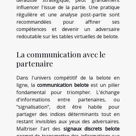
défausse stratégique, peut grandement
influencer l'issue de la partie. Une pratique
régulière et une analyse post-partie sont
recommandées pour affiner ses
compétences et devenir un adversaire
redoutable sur les tables virtuelles de belote.
La communication avec le
partenaire
Dans l'univers compétitif de la belote en
ligne, la
communication belote
est un pilier
fondamental pour triompher. L'échange
d'informations entre partenaires, ou
"signalisation", doit être habile pour
partager des indices déterminants tout en
restant invisibles aux yeux des adversaires.
Maîtriser l'art des
signaux discrets belote
permet de transmettre des informations sur