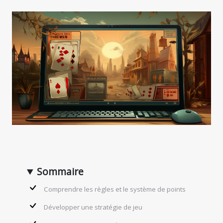
Sommaire
Comprendre les règles et le système de points
Développer une stratégie de jeu