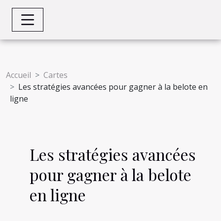
Accueil
Cartes
Les stratégies avancées pour gagner à la belote en
ligne
Les stratégies avancées
pour gagner à la belote
en ligne