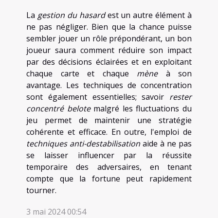
La
gestion du hasard
est un autre élément à
ne pas négliger. Bien que la chance puisse
sembler jouer un rôle prépondérant, un bon
joueur saura comment réduire son impact
par des décisions éclairées et en exploitant
chaque carte et chaque
mène
à son
avantage. Les techniques de concentration
sont également essentielles; savoir
rester
concentré belote
malgré les fluctuations du
jeu permet de maintenir une stratégie
cohérente et efficace. En outre, l'emploi de
techniques anti-destabilisation
aide à ne pas
se laisser influencer par la réussite
temporaire des adversaires, en tenant
compte que la fortune peut rapidement
tourner.
3 mai 2024 00:54