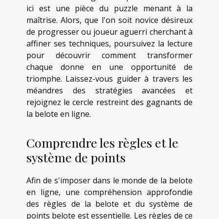
ici est une pièce du puzzle menant à la
maîtrise. Alors, que l'on soit novice désireux
de progresser ou joueur aguerri cherchant à
affiner ses techniques, poursuivez la lecture
pour découvrir comment transformer
chaque donne en une opportunité de
triomphe. Laissez-vous guider à travers les
méandres des stratégies avancées et
rejoignez le cercle restreint des gagnants de
la belote en ligne.
Comprendre les règles et le
système de points
Afin de s'imposer dans le monde de la belote
en ligne, une compréhension approfondie
des règles de la belote et du système de
points belote est essentielle. Les règles de ce