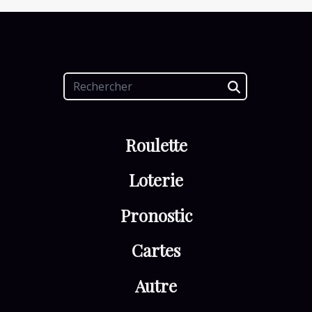
Roulette
Loterie
Pronostic
Cartes
Autre