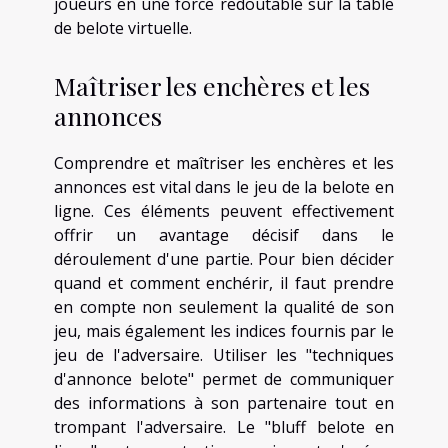
joueurs en une force redoutable sur la table
de belote virtuelle.
Maîtriser les enchères et les
annonces
Comprendre et maîtriser les enchères et les
annonces est vital dans le jeu de la belote en
ligne. Ces éléments peuvent effectivement
offrir un avantage décisif dans le
déroulement d'une partie. Pour bien décider
quand et comment enchérir, il faut prendre
en compte non seulement la qualité de son
jeu, mais également les indices fournis par le
jeu de l'adversaire. Utiliser les "techniques
d'annonce belote" permet de communiquer
des informations à son partenaire tout en
trompant l'adversaire. Le "bluff belote en