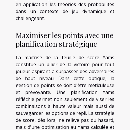
en application les théories des probabilités
dans un contexte de jeu dynamique et
challengeant.
Maximiser les points avec une
planification stratégique
La maîtrise de la feuille de score Yams
constitue un pilier de la victoire pour tout
joueur aspirant à surpasser des adversaires
de haut niveau. Dans cette optique, la
gestion de points se doit d'être méticuleuse
et prévoyante. Une planification Yams
réfléchie permet non seulement de viser les
combinaisons à haute valeur mais aussi de
sauvegarder les options de repli. La stratégie
de score, dès lors, ne relève pas du hasard,
mais d'une optimisation au Yams calculée et