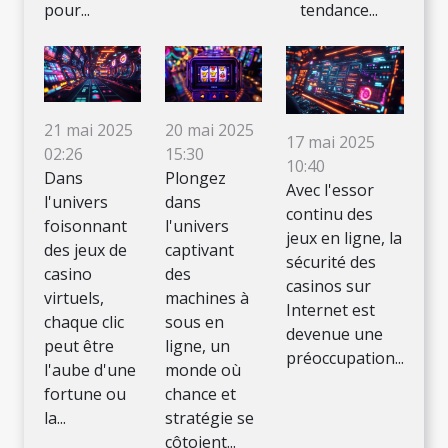
pour...
tendance...
21 mai 2025
20 mai 2025
17 mai 2025
02:26
15:30
10:40
Dans
Plongez
Avec l'essor
l'univers
dans
continu des
foisonnant
l'univers
jeux en ligne, la
des jeux de
captivant
sécurité des
casino
des
casinos sur
virtuels,
machines à
Internet est
chaque clic
sous en
devenue une
peut être
ligne, un
préoccupation...
l'aube d'une
monde où
fortune ou
chance et
la...
stratégie se
côtoient...