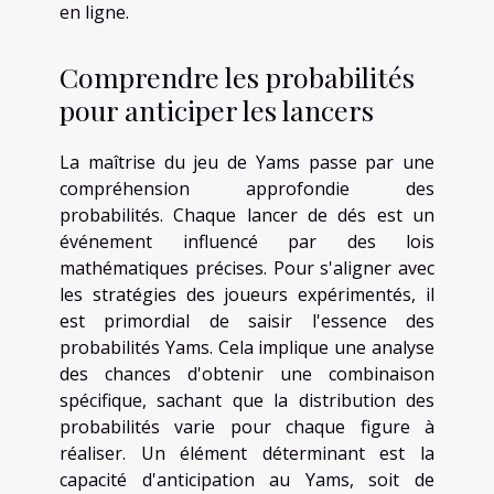
en ligne.
Comprendre les probabilités
pour anticiper les lancers
La maîtrise du jeu de Yams passe par une
compréhension approfondie des
probabilités. Chaque lancer de dés est un
événement influencé par des lois
mathématiques précises. Pour s'aligner avec
les stratégies des joueurs expérimentés, il
est primordial de saisir l'essence des
probabilités Yams. Cela implique une analyse
des chances d'obtenir une combinaison
spécifique, sachant que la distribution des
probabilités varie pour chaque figure à
réaliser. Un élément déterminant est la
capacité d'anticipation au Yams, soit de