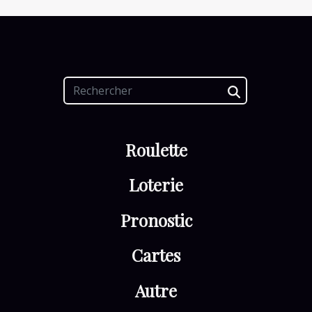
Roulette
Loterie
Pronostic
Cartes
Autre