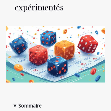
expérimentés
Sommaire