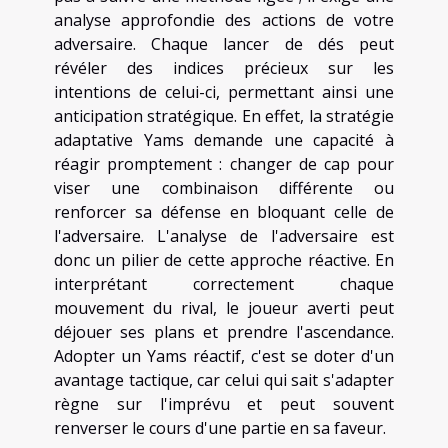
analyse approfondie des actions de votre
adversaire. Chaque lancer de dés peut
révéler des indices précieux sur les
intentions de celui-ci, permettant ainsi une
anticipation stratégique. En effet, la stratégie
adaptative Yams demande une capacité à
réagir promptement : changer de cap pour
viser une combinaison différente ou
renforcer sa défense en bloquant celle de
l'adversaire. L'analyse de l'adversaire est
donc un pilier de cette approche réactive. En
interprétant correctement chaque
mouvement du rival, le joueur averti peut
déjouer ses plans et prendre l'ascendance.
Adopter un Yams réactif, c'est se doter d'un
avantage tactique, car celui qui sait s'adapter
règne sur l'imprévu et peut souvent
renverser le cours d'une partie en sa faveur.