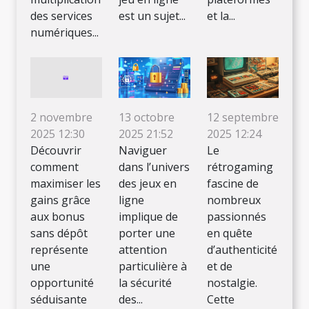
des services
est un sujet...
et la...
numériques...
2 novembre
13 octobre
12 septembre
2025 12:30
2025 21:52
2025 12:24
Découvrir
Naviguer
Le
comment
dans l’univers
rétrogaming
maximiser les
des jeux en
fascine de
gains grâce
ligne
nombreux
aux bonus
implique de
passionnés
sans dépôt
porter une
en quête
représente
attention
d’authenticité
une
particulière à
et de
opportunité
la sécurité
nostalgie.
séduisante
des...
Cette