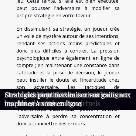
jeu. Cette feinte, si elle est bien exécutée,
peut pousser l'adversaire à modifier sa
propre stratégie en votre faveur.
En dissimulant sa stratégie, un joueur crée
un voile de mystère autour de ses intentions,
rendant ses actions moins prédictibles et
donc plus difficiles à contrer. La pression
psychologique entre également en ligne de
compte ; en maintenant une constance dans
l'attitude et la prise de décision, le joueur
peut instiller le doute et l'incertitude chez
son adversaire. Les tactiques de
Les méthodes de paiement alternatives :
Comment les conditions des bonus
Les critères essentiels à considérer avant
Maximiser les gains : stratégies pour les
Les méthodes de paiement sécurisées
Une plongée dans l'histoire et l'évolution
Guide des probabilités dans différents
Guide ultime pour débuter sur les
Comment identifier les casinos en ligne
Stratégies pour maximiser vos gains aux
déstabilisation, telles que l'emploi de
commentaires stratégiques ou de
vers une nouvelle sécurité ?
influencent-elles votre jeu en ligne ?
de jouer en ligne
bonus sans dépôt
pour les jeux en ligne
du rétrogaming
types de jeux de casino virtuels
machines à sous en ligne
les plus sécurisés en 2025
machines à sous en ligne
mouvements inattendus, peuvent amener
l'adversaire à perdre sa concentration et
donc à commettre des erreurs.