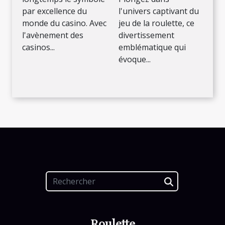
par excellence du
l'univers captivant du
monde du casino. Avec
jeu de la roulette, ce
l'avènement des
divertissement
casinos...
emblématique qui
évoque...
Roulette