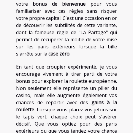
votre
bonus de bienvenue
pour vous
familiariser avec ces règles sans risquer
votre propre capital. C'est une occasion en or
de découvrir les subtilités de cette variante,
dont la fameuse règle de "La Partage" qui
permet de récupérer la moitié de votre mise
sur les paris extérieurs lorsque la bille
s'arrête sur la
case zéro
.
En tant que croupier expérimenté, je vous
encourage vivement à tirer parti de votre
bonus pour explorer la roulette européenne.
Non seulement elle représente un pilier du
casino, mais elle augmente également vos
chances de repartir avec des
gains à la
roulette
. Lorsque vous placez vos jetons sur
le tapis vert, chaque choix peut s'avérer
décisif. Que vous optiez pour des paris
extérieurs ou que vous tentiez votre chance