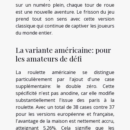
sur un numéro plein, chaque tour de roue
est une nouvelle aventure. Le frisson du jeu
prend tout son sens avec cette version
classique qui continue de captiver les joueurs
du monde entier.
La variante américaine: pour
les amateurs de défi
La roulette américaine se distingue
particulièrement par l'ajout d'une case
supplémentaire: le double zéro. Cette
spécificité n'est pas anodine, car elle modifie
substantiellement l'issue des paris à la
roulette. Avec un total de 38 cases contre 37
pour les versions européenne et française,
l'avantage de la maison est nettement accru,
atteignant 5.26%. Cela signifie que les