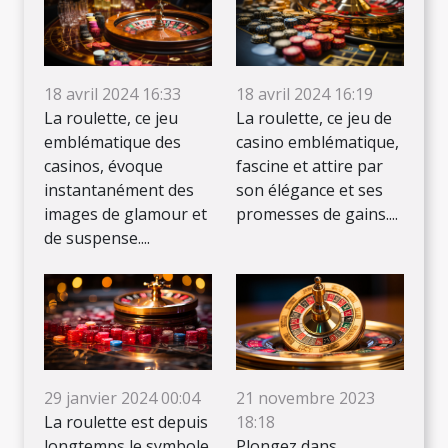
18 avril 2024 16:33
18 avril 2024 16:19
La roulette, ce jeu
La roulette, ce jeu de
emblématique des
casino emblématique,
casinos, évoque
fascine et attire par
instantanément des
son élégance et ses
images de glamour et
promesses de gains....
de suspense....
29 janvier 2024 00:04
21 novembre 2023
La roulette est depuis
18:18
longtemps le symbole
Plongez dans