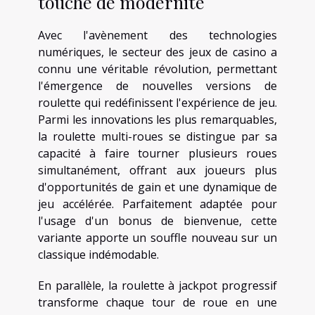
touche de modernité
Avec l'avènement des technologies
numériques, le secteur des jeux de casino a
connu une véritable révolution, permettant
l'émergence de nouvelles versions de
roulette qui redéfinissent l'expérience de jeu.
Parmi les innovations les plus remarquables,
la roulette multi-roues se distingue par sa
capacité à faire tourner plusieurs roues
simultanément, offrant aux joueurs plus
d'opportunités de gain et une dynamique de
jeu accélérée. Parfaitement adaptée pour
l'usage d'un bonus de bienvenue, cette
variante apporte un souffle nouveau sur un
classique indémodable.
En parallèle, la roulette à jackpot progressif
transforme chaque tour de roue en une