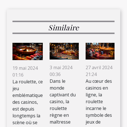
Similaire
3 mai 2024
27 avril 2024
19 mai 2024
00:36
21:24
01:16
Dans le
Au cœur des
La roulette, ce
monde
casinos en
jeu
captivant du
ligne, la
emblématique
casino, la
roulette
des casinos,
roulette
incarne le
est depuis
règne en
symbole des
longtemps la
maîtresse
jeux de
scène où se