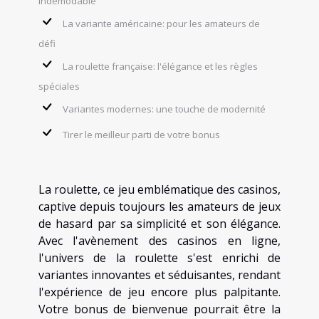
indémodable
La variante américaine: pour les amateurs de
défi
La roulette française: l'élégance et les règles
spéciales
Variantes modernes: une touche de modernité
Tirer le meilleur parti de votre bonus
La roulette, ce jeu emblématique des casinos,
captive depuis toujours les amateurs de jeux
de hasard par sa simplicité et son élégance.
Avec l'avènement des casinos en ligne,
l'univers de la roulette s'est enrichi de
variantes innovantes et séduisantes, rendant
l'expérience de jeu encore plus palpitante.
Votre bonus de bienvenue pourrait être la