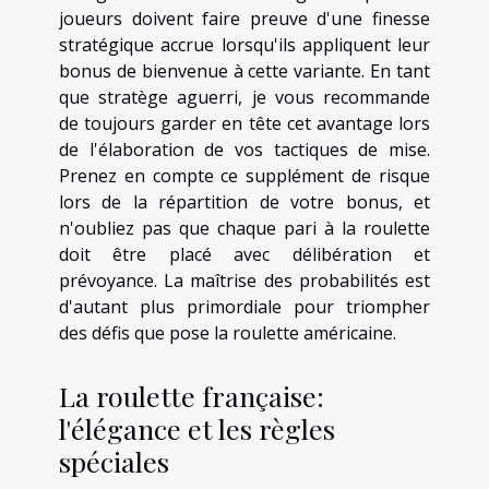
joueurs doivent faire preuve d'une finesse
stratégique accrue lorsqu'ils appliquent leur
bonus de bienvenue à cette variante. En tant
que stratège aguerri, je vous recommande
de toujours garder en tête cet avantage lors
de l'élaboration de vos tactiques de mise.
Prenez en compte ce supplément de risque
lors de la répartition de votre bonus, et
n'oubliez pas que chaque pari à la roulette
doit être placé avec délibération et
prévoyance. La maîtrise des probabilités est
d'autant plus primordiale pour triompher
des défis que pose la roulette américaine.
La roulette française:
l'élégance et les règles
spéciales