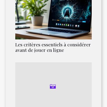
Les critères essentiels à considérer
avant de jouer en ligne