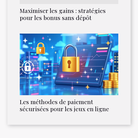
Maximiser les gains : stratégies
pour les bonus sans dépôt
Les méthodes de paiement
sécurisées pour les jeux en ligne