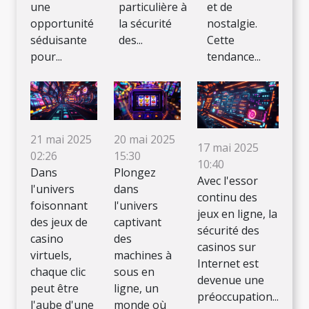
une
particulière à
et de
opportunité
la sécurité
nostalgie.
séduisante
des...
Cette
pour...
tendance...
21 mai 2025
20 mai 2025
17 mai 2025
02:26
15:30
10:40
Dans
Plongez
Avec l'essor
l'univers
dans
continu des
foisonnant
l'univers
jeux en ligne, la
des jeux de
captivant
sécurité des
casino
des
casinos sur
virtuels,
machines à
Internet est
chaque clic
sous en
devenue une
peut être
ligne, un
préoccupation...
l'aube d'une
monde où