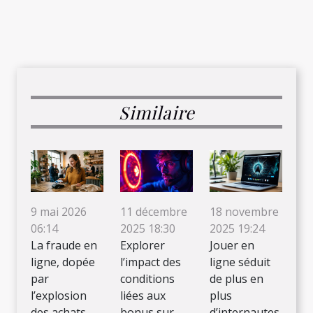
Similaire
9 mai 2026
11 décembre
18 novembre
06:14
2025 18:30
2025 19:24
La fraude en
Explorer
Jouer en
ligne, dopée
l’impact des
ligne séduit
par
conditions
de plus en
l’explosion
liées aux
plus
des achats
bonus sur
d’internautes,