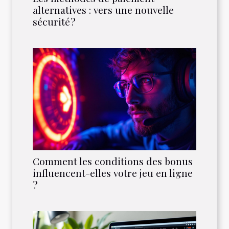
alternatives : vers une nouvelle
sécurité ?
Comment les conditions des bonus
influencent-elles votre jeu en ligne
?