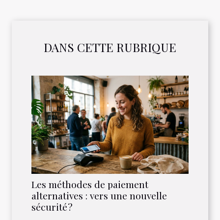
DANS CETTE RUBRIQUE
Les méthodes de paiement
alternatives : vers une nouvelle
sécurité ?