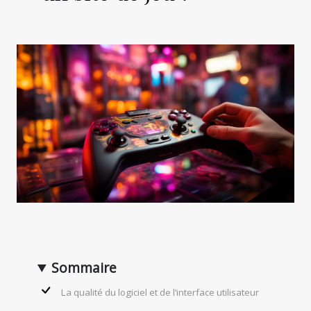
Sommaire
La qualité du logiciel et de l’interface utilisateur