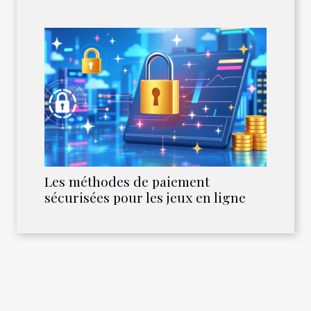
Les méthodes de paiement
sécurisées pour les jeux en ligne