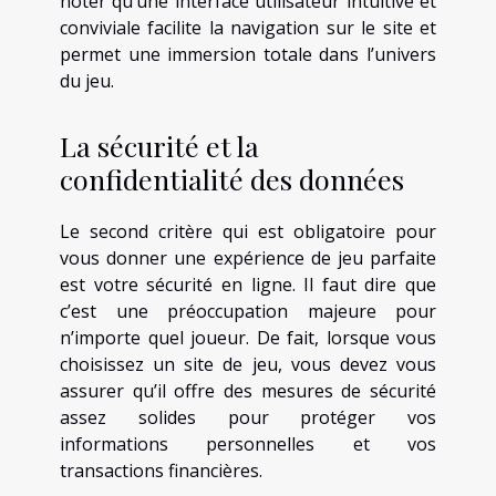
noter qu’une interface utilisateur intuitive et
conviviale facilite la navigation sur le site et
permet une immersion totale dans l’univers
du jeu.
La sécurité et la
confidentialité des données
Le second critère qui est obligatoire pour
vous donner une expérience de jeu parfaite
est votre sécurité en ligne. Il faut dire que
c’est une préoccupation majeure pour
n’importe quel joueur. De fait, lorsque vous
choisissez un site de jeu, vous devez vous
assurer qu’il offre des mesures de sécurité
assez solides pour protéger vos
informations personnelles et vos
transactions financières.