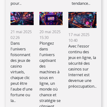
pour...
tendance...
21 mai 2025
20 mai 2025
17 mai 2025
02:26
15:30
10:40
Dans
Plongez
Avec l'essor
l'univers
dans
continu des
foisonnant
l'univers
jeux en ligne, la
des jeux de
captivant
sécurité des
casino
des
casinos sur
virtuels,
machines à
Internet est
chaque clic
sous en
devenue une
peut être
ligne, un
préoccupation...
l'aube d'une
monde où
fortune ou
chance et
la...
stratégie se
côtoient...