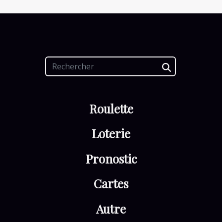
Roulette
Loterie
Pronostic
Cartes
Autre