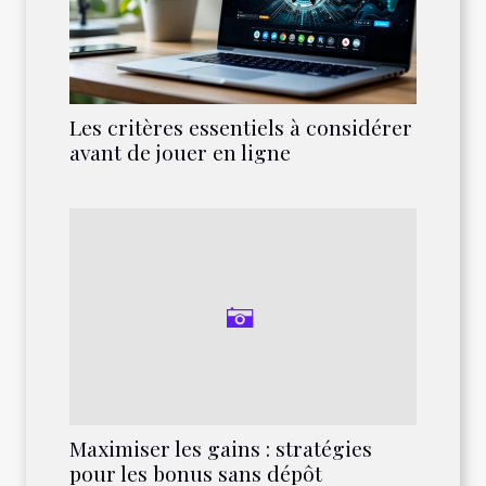
Les critères essentiels à considérer
avant de jouer en ligne
Maximiser les gains : stratégies
pour les bonus sans dépôt