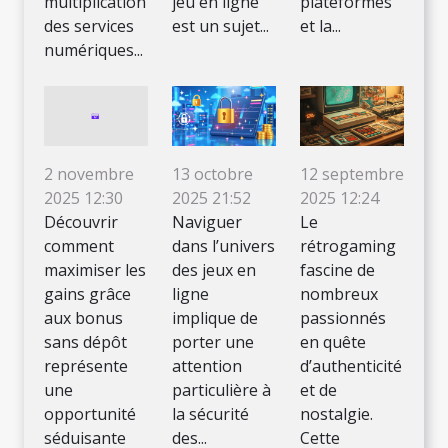
multiplication
jeu en ligne
plateformes
des services
est un sujet...
et la...
numériques...
2 novembre
13 octobre
12 septembre
2025 12:30
2025 21:52
2025 12:24
Découvrir
Naviguer
Le
comment
dans l’univers
rétrogaming
maximiser les
des jeux en
fascine de
gains grâce
ligne
nombreux
aux bonus
implique de
passionnés
sans dépôt
porter une
en quête
représente
attention
d’authenticité
une
particulière à
et de
opportunité
la sécurité
nostalgie.
séduisante
des...
Cette