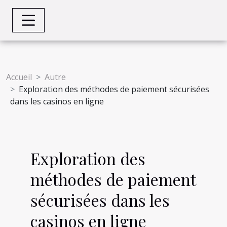
Accueil
Autre
Exploration des méthodes de paiement sécurisées
dans les casinos en ligne
Exploration des
méthodes de paiement
sécurisées dans les
casinos en ligne