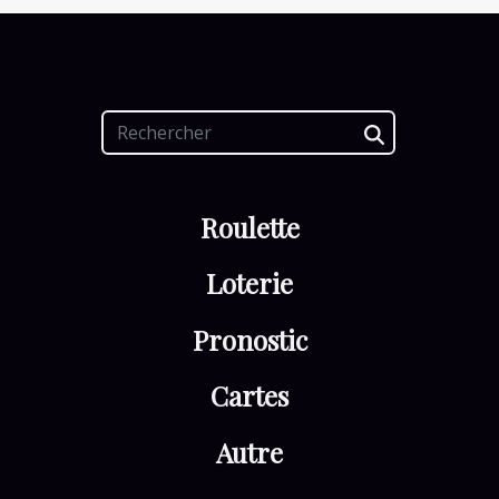
Roulette
Loterie
Pronostic
Cartes
Autre