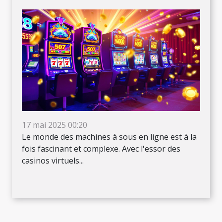
17 mai 2025 00:20
Le monde des machines à sous en ligne est à la
fois fascinant et complexe. Avec l'essor des
casinos virtuels...