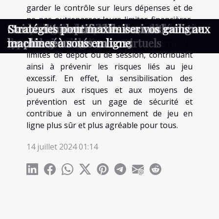
garder le contrôle sur leurs dépenses et de
ne pas outrepasser leurs limites financières.
Les méthodes de paiement alternatives :
Comment les conditions des bonus
Les critères essentiels à considérer avant
Maximiser les gains : stratégies pour les
Les méthodes de paiement sécurisées
Une plongée dans l'histoire et l'évolution
Guide des probabilités dans différents
Guide ultime pour débuter sur les
Comment identifier les casinos en ligne
Stratégies pour maximiser vos gains aux
Les casinos en ligne responsables proposent
vers une nouvelle sécurité ?
influencent-elles votre jeu en ligne ?
de jouer en ligne
bonus sans dépôt
pour les jeux en ligne
du rétrogaming
types de jeux de casino virtuels
machines à sous en ligne
les plus sécurisés en 2025
machines à sous en ligne
souvent des outils permettant de fixer des
limites de dépôt ou de session, contribuant
ainsi à prévenir les risques liés au jeu
excessif. En effet, la sensibilisation des
joueurs aux risques et aux moyens de
prévention est un gage de sécurité et
contribue à un environnement de jeu en
ligne plus sûr et plus agréable pour tous.
14 juillet 2024 01:14