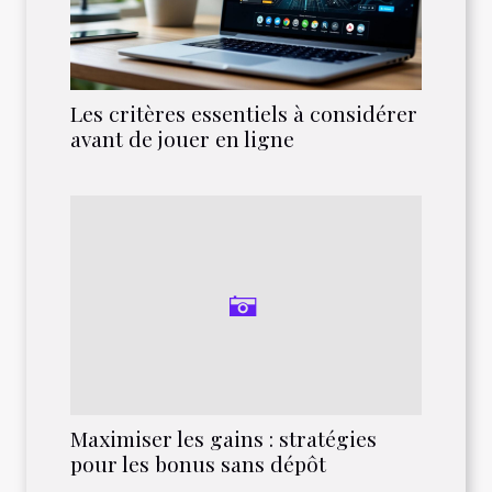
Les critères essentiels à considérer
avant de jouer en ligne
Maximiser les gains : stratégies
pour les bonus sans dépôt