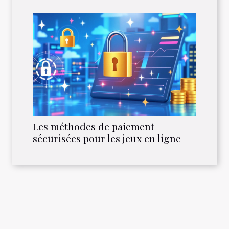
Les méthodes de paiement
sécurisées pour les jeux en ligne