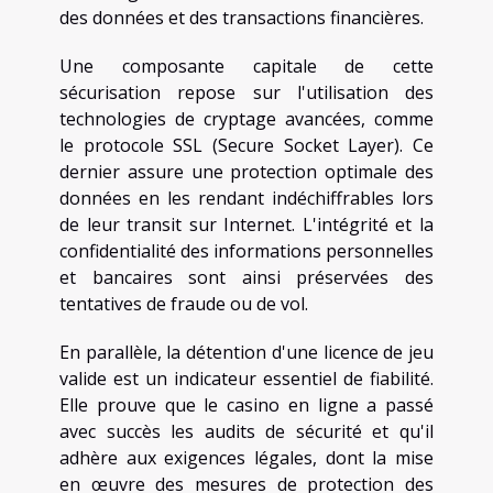
des données et des transactions financières.
Une composante capitale de cette
sécurisation repose sur l'utilisation des
technologies de cryptage avancées, comme
le protocole SSL (Secure Socket Layer). Ce
dernier assure une protection optimale des
données en les rendant indéchiffrables lors
de leur transit sur Internet. L'intégrité et la
confidentialité des informations personnelles
et bancaires sont ainsi préservées des
tentatives de fraude ou de vol.
En parallèle, la détention d'une licence de jeu
valide est un indicateur essentiel de fiabilité.
Elle prouve que le casino en ligne a passé
avec succès les audits de sécurité et qu'il
adhère aux exigences légales, dont la mise
en œuvre des mesures de protection des