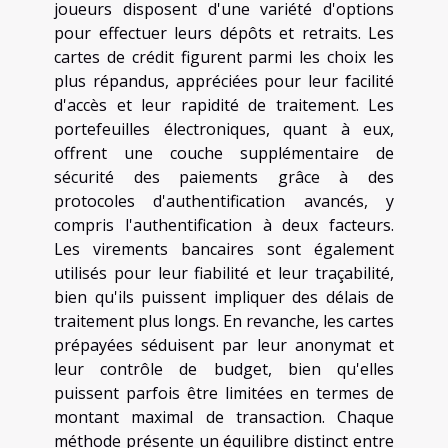
joueurs disposent d'une variété d'options
pour effectuer leurs dépôts et retraits. Les
cartes de crédit figurent parmi les choix les
plus répandus, appréciées pour leur facilité
d'accès et leur rapidité de traitement. Les
portefeuilles électroniques, quant à eux,
offrent une couche supplémentaire de
sécurité des paiements grâce à des
protocoles d'authentification avancés, y
compris l'authentification à deux facteurs.
Les virements bancaires sont également
utilisés pour leur fiabilité et leur traçabilité,
bien qu'ils puissent impliquer des délais de
traitement plus longs. En revanche, les cartes
prépayées séduisent par leur anonymat et
leur contrôle de budget, bien qu'elles
puissent parfois être limitées en termes de
montant maximal de transaction. Chaque
méthode présente un équilibre distinct entre