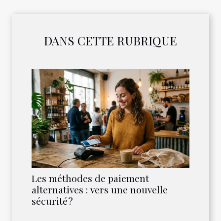
DANS CETTE RUBRIQUE
Les méthodes de paiement
alternatives : vers une nouvelle
sécurité ?