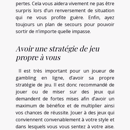
pertes. Cela vous aidera vivement ne pas être
surpris lors d’un renversement de situation
qui ne vous profite guère. Enfin, ayez
toujours un plan de secours pour pouvoir
sortir de n’importe quelle impasse.
Avoir une stratégie de jeu
propre à vous
Il est très important pour un joueur de
gambling en ligne, d’avoir sa propre
stratégie de jeu. Il est donc recommandé de
jouer ou de miser sur des jeux qui
demandent de fortes mises afin d’avoir un
maximum de bénéfice et de multiplier ainsi
vos chances de réussite. Jouer à des jeux qui
conviennent convenablement à votre style et
dans lesquels vous vous sentez à votre aise.