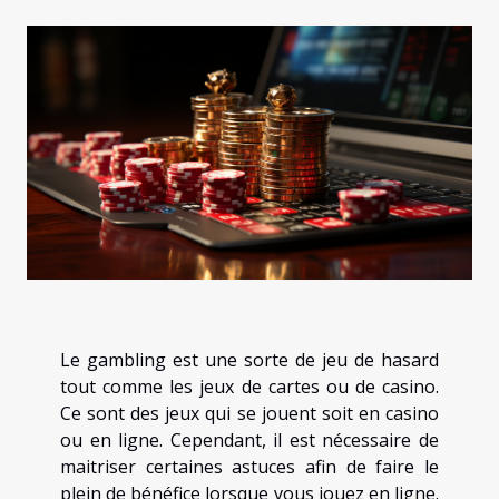
Le gambling est une sorte de jeu de hasard
tout comme les jeux de cartes ou de casino.
Ce sont des jeux qui se jouent soit en casino
ou en ligne. Cependant, il est nécessaire de
maitriser certaines astuces afin de faire le
plein de bénéfice lorsque vous jouez en ligne.