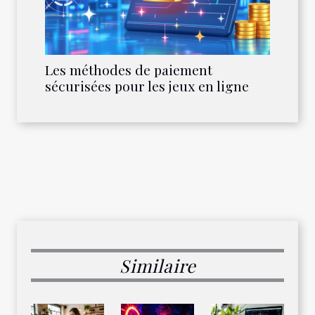
Les méthodes de paiement
sécurisées pour les jeux en ligne
Similaire